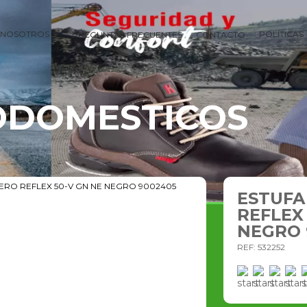
NOSOTROS
POLÍTICAS
PREGUNTAS FRECUENTES
CONTACTO
ODOMESTICOS
RO REFLEX 50-V GN NE NEGRO 9002405
ESTUFA
REFLEX
NEGRO 
REF: 532252