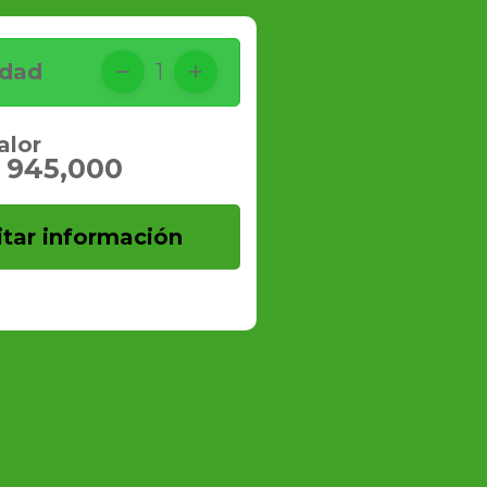
idad
1
alor
 945,000
itar información