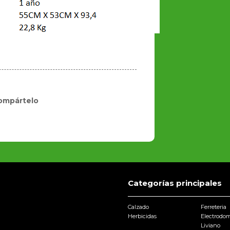
ompártelo
Categorías principales
Calzado
Ferreteria
Herbicidas
Electrodom
Liviano