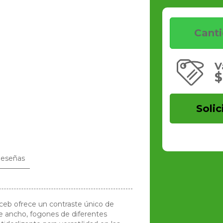
Cant
V
$
Solic
eseñas
ceb ofrece un contraste único de
e ancho, fogones de diferentes