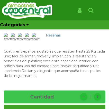
Inicio
Productos
ARMARIO GRANDE RATTAN TAUPE
ARMARIO GRANDE RATTAN
Iniciar Sesión
Buscar
TAUPE
Categorías
REF: 551191
Reseñas
Cuatro entrepaños ajustables que resisten hasta 25 Kg cada
uno; f
ácil de armar, mover y limpiar, c
on la resistencia y
beneficios del plástico; excelente capacidad interior, con
orificio para uso del candado para mayor seguridad y una
a
pariencia Rattan y elegante que acompaña tus espacios
de la mejor manera.
Cantidad
1