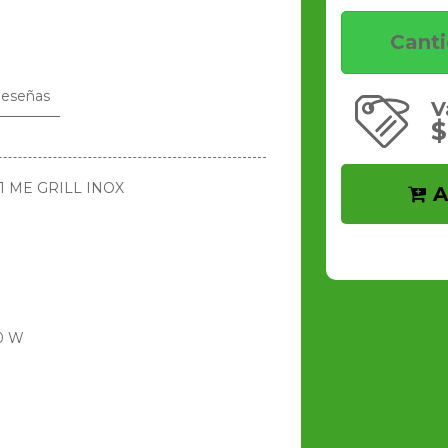
Cant
eseñas
V
$
1 ME GRILL INOX
A
00 W