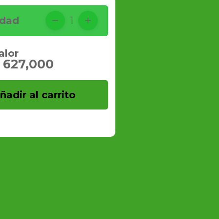
idad
1
alor
 627,000
ñadir al carrito