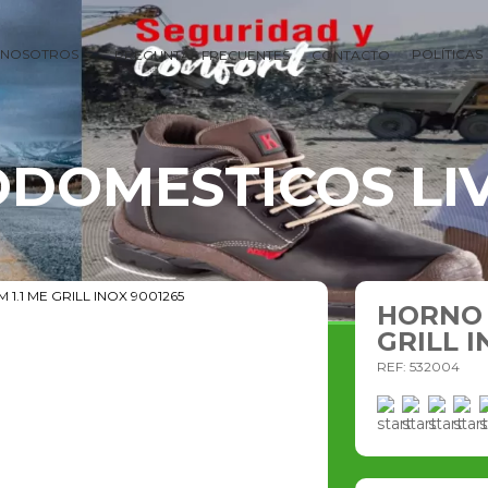
NOSOTROS
POLÍTICAS
PREGUNTAS FRECUENTES
CONTACTO
DOMESTICOS LI
1.1 ME GRILL INOX 9001265
HORNO 
GRILL I
REF: 532004