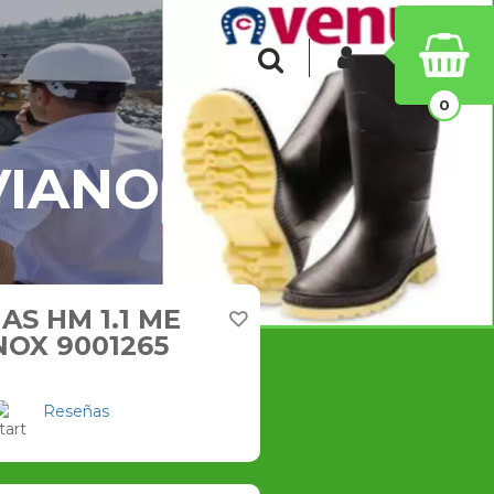
INICIAR SESIÓN
Buscar
0
VIANO
AS HM 1.1 ME
NOX 9001265
Reseñas