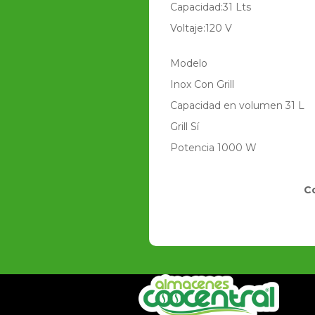
Capacidad:31 Lts
Voltaje:120 V
Modelo
Inox Con Grill
Capacidad en volumen 31 L
Grill Sí
Potencia 1000 W
C