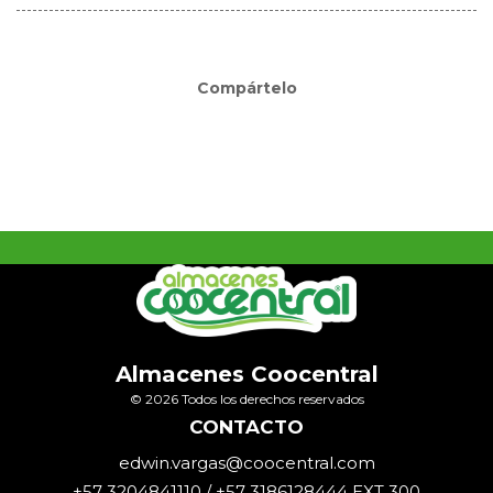
Compártelo
Almacenes Coocentral
© 2026 Todos los derechos reservados
CONTACTO
edwin.vargas@coocentral.com
+57 3204841110 / +57 3186128444 EXT 300