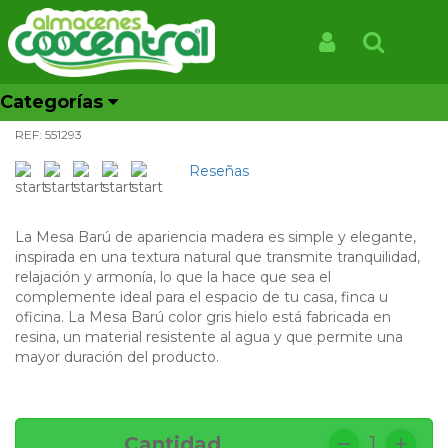
Inicio
Productos
551293 MESA BARU GRIS HIELO
551293 MESA BARU GRIS
Iniciar Sesión
Buscar
HIELO
Categorías
CONTACTANOS AL WHATSAPP 3204841110
REF: 551293
Reseñas
La Mesa Barú de apariencia madera es simple y elegante,
inspirada en una textura natural que transmite tranquilidad,
relajación y armonía, lo que la hace que sea el
complemente ideal para el espacio de tu casa, finca u
oficina. La Mesa Barú color gris hielo está fabricada en
resina, un material resistente al agua y que permite una
mayor duración del producto.
Cantidad
1