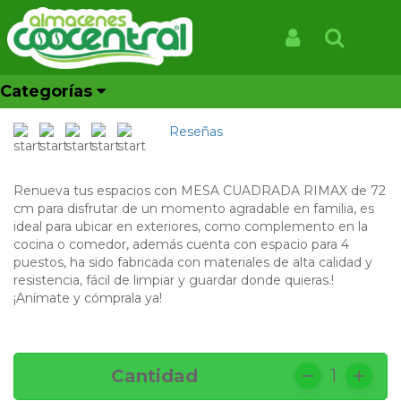
Inicio
Productos
MESA CARIBE II ROJA
MESA CARIBE II ROJA
Iniciar Sesión
Buscar
CONTACTANOS AL WHATSAPP 3204841110
Categorías
REF: 550802
Reseñas
Renueva tus espacios con MESA CUADRADA RIMAX de 72
cm para disfrutar de un momento agradable en familia, es
ideal para ubicar en exteriores, como complemento en la
cocina o comedor, además cuenta con espacio para 4
puestos, ha sido fabricada con materiales de alta calidad y
resistencia, fácil de limpiar y guardar donde quieras.!
¡Anímate y cómprala ya!
Cantidad
1