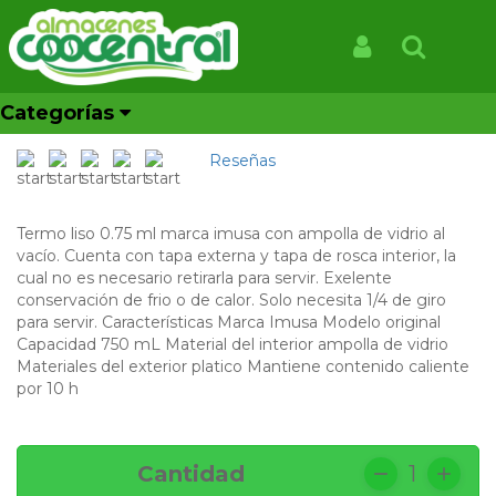
Inicio
Productos
TERMO LISO C/ AMPOLLA 0.75L
TERMO LISO C/ AMPOLLA
Iniciar Sesión
Buscar
0.75L
Categorías
REF: 510810
Reseñas
Termo liso 0.75 ml marca imusa con ampolla de vidrio al
vacío. Cuenta con tapa externa y tapa de rosca interior, la
cual no es necesario retirarla para servir. Exelente
conservación de frio o de calor. Solo necesita 1/4 de giro
para servir. Características Marca Imusa Modelo original
Capacidad 750 mL Material del interior ampolla de vidrio
Materiales del exterior platico Mantiene contenido caliente
por 10 h
Cantidad
1